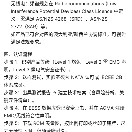
无线电：频谱规划在 Radiocommunications (Low
美国UL认证
Interference Potential Devices) Class Licence 中定
义，需满足 AS/NZS 4268（SRD）、AS/NZS
欧盟CE认证
2772（SAR）等。
如产品已符合对应的澳大利亚/新西兰协调标准，可视为
机械指令MD
满足法规要求。
建筑产品指令CPR
四、认证流程
步骤 1：识别产品等级（Level 1 豁免，Level 2 需 EMC 声
电磁兼容指令 EMC
明，Level 3 需电气安全证书）。
低电压指令LVD
步骤 2：送样测试，实验室须为 NATA 认可或 IECEE CB
个人防护设备指令PPE
体系成员。
步骤 3：出具测试报告 → 建立技术档案（含风险分析、关
压力设备指令PED
键元件清单）。
防爆设备指令ATEX
步骤 4：在 EESS 数据库登记安全证书，并在 ACMA 注册
一般产品安全指令GPSD
EMC/无线符合性声明。
步骤 5：下载 RCM 矢量图，按比例打印或丝印于铭牌，尺
噪音指令
寸无硬性下限，但须清晰耐久。