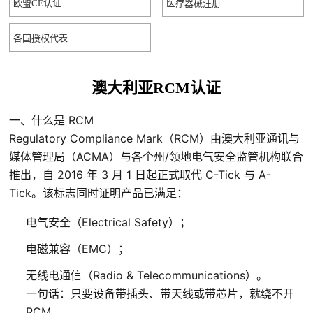
欧盟CE认证
医疗器械注册
可靠性测试
各国授权代表
IP防尘防水测试
高低温测震动测试
澳大利亚RCM认证
震动测试
一、什么是 RCM
盐雾腐蚀测试
Regulatory Compliance Mark（RCM）由澳大利亚通讯与
媒体管理局（ACMA）与各个州/领地电气安全监管机构联合
冲击测试
推出，自 2016 年 3 月 1 日起正式取代 C-Tick 与 A-
UV老化测试
Tick。该标志同时证明产品已满足：
防火耐火测试
电气安全（Electrical Safety）；
化学测试
电磁兼容（EMC）；
无线电通信（Radio & Telecommunications）。
环保测试ROHS/REACH
一句话：只要设备带插头、带天线或带芯片，就绕不开
欧盟玩具测试
RCM。