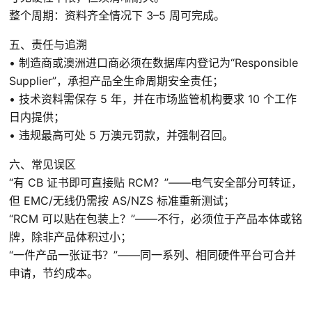
无线电设备指令RED等
整个周期：资料齐全情况下 3–5 周可完成。
医疗器械注册
五、责任与追溯
• 制造商或澳洲进口商必须在数据库内登记为“Responsible
欧盟CE-MDR医疗注册认证
Supplier”，承担产品全生命周期安全责任；
• 技术资料需保存 5 年，并在市场监管机构要求 10 个工作
英国MHRA医疗注册认证
日内提供；
中国NMPA注册
• 违规最高可处 5 万澳元罚款，并强制召回。
美国FDA医疗注册
六、常见误区
澳大利亚 TGA 注册
“有 CB 证书即可直接贴 RCM？”——电气安全部分可转证，
但 EMC/无线仍需按 AS/NZS 标准重新测试；
加拿大 MDEL注册
“RCM 可以贴在包装上？”——不行，必须位于产品本体或铭
泰国 TFDA 注册
牌，除非产品体积过小；
韩国 MFDS 注册
“一件产品一张证书？”——同一系列、相同硬件平台可合并
申请，节约成本。
新加坡 HSA 注册
各国授权代表