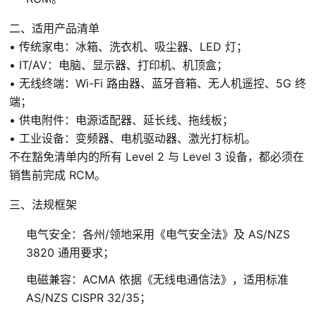
加州65测试
二、适用产品清单
CPC测试
• 传统家电：冰箱、洗衣机、吸尘器、LED 灯；
• IT/AV：电脑、显示器、打印机、机顶盒；
美国玩具测试等
• 无线终端：Wi-Fi 路由器、蓝牙音箱、无人机遥控、5G 终
端；
各国认证
• 供电附件：电源适配器、延长线、拖线板；
• 工业设备：变频器、电机驱动器、激光打标机。
英国UKCA
不在豁免清单内的所有 Level 2 与 Level 3 设备，都必须在
肯尼亚PVOC
销售前完成 RCM。
加拿大IC
三、法规框架
澳大利亚RCM
电气安全：各州/领地采用《电气安全法》及 AS/NZS
日本PSE
3820 通用要求；
韩国KC
电磁兼容：ACMA 依据《无线电通信法》，适用标准
美国FDA注册
AS/NZS CISPR 32/35；
美国FCC认证