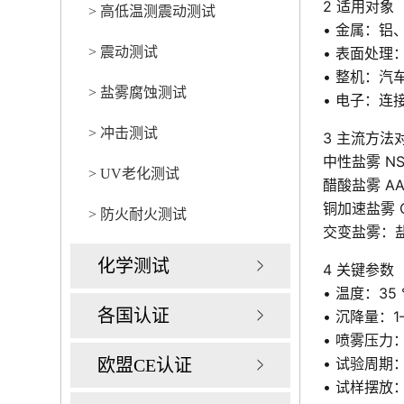
2 适用对象
> 高低温测震动测试
• 金属：铝
> 震动测试
• 表面处
• 整机：汽
> 盐雾腐蚀测试
• 电子：连
> 冲击测试
3 主流方法
中性盐雾 NSS
> UV老化测试
醋酸盐雾 AA
铜加速盐雾 C
> 防火耐火测试
交变盐雾：
化学测试
4 关键参数
• 温度：35 
各国认证
• 沉降量：1–2
• 喷雾压力：7
• 试验周期：
欧盟CE认证
• 试样摆放