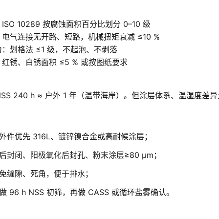
ISO 10289 按腐蚀面积百分比划分 0–10 级
：电气连接无开路、短路，机械扭矩衰减 ≤10 %
力：划格法 ≤1 级，不起泡、不剥落
：红锈、白锈面积 ≤5 % 或按图纸要求
SS 240 h ≈ 户外 1 年（温带海岸）。但涂层体系、温湿
外件优先 316L、镀锌镍合金或高耐候涂层；
后封闭、阳极氧化后封孔、粉末涂层≥80 µm；
免缝隙、死角，便于排水；
 96 h NSS 初筛，再做 CASS 或循环盐雾确认。