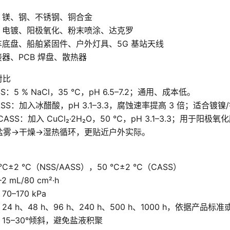
、镁、钢、不锈钢、铜合金
理：电镀、阳极氧化、粉末喷涂、达克罗
车底盘、船舶紧固件、户外灯具、5G 基站天线
接器、PCB 焊盘、散热器
对比
：5 % NaCl，35 °C，pH 6.5–7.2；通用、成本低。
SS：加入冰醋酸，pH 3.1–3.3，腐蚀速率提高 3 倍；适合镀镍
ASS：加入 CuCl₂·2H₂O，50 °C，pH 3.1–3.3；用于阳
盐雾→干燥→湿热循环，更贴近户外实际。
°C±2 °C（NSS/AASS），50 °C±2 °C（CASS）
 mL/80 cm²·h
0–170 kPa
24 h、48 h、96 h、240 h、500 h、1000 h，依据产品标
：15–30°倾斜，避免盐液积聚