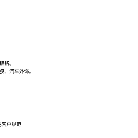
/镀铬。
极氧化膜、汽车外饰。
准或客户规范